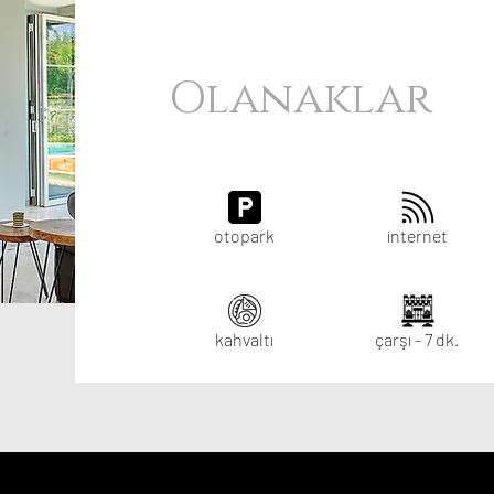
Olanaklar
otopark
internet
kahvaltı
çarşı - 7 dk.