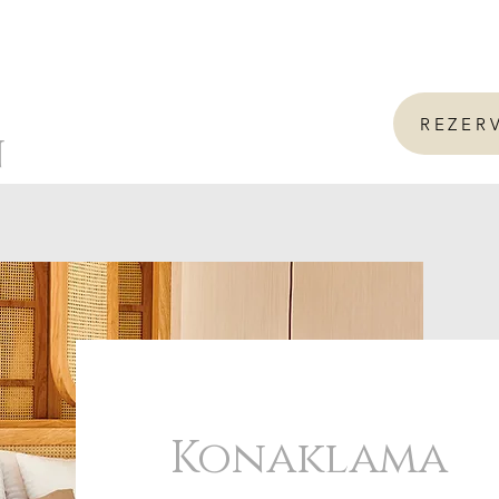
REZER
n
Konaklama