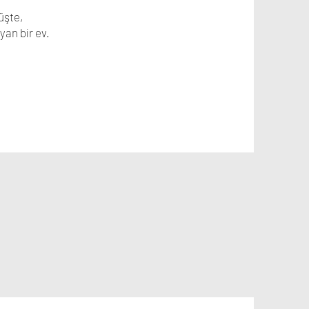
üşte,
yan bir ev.