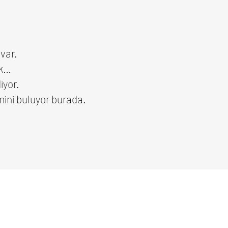
var.
ık…
iyor.
tmini buluyor burada.