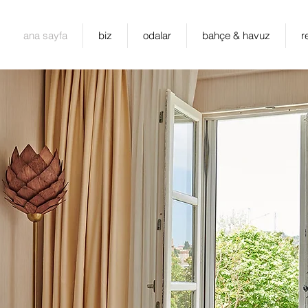
ana sayfa
biz
odalar
bahçe & havuz
r